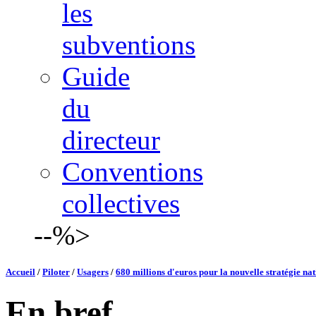
les
subventions
Guide
du
directeur
Conventions
collectives
--%>
Accueil
/
Piloter
/
Usagers
/
680 millions d'euros pour la nouvelle stratégie n
En bref