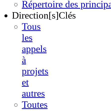
Répertoire des princi
Direction[s]Clés
Tous
les
appels
à
projets
et
autres
Toutes