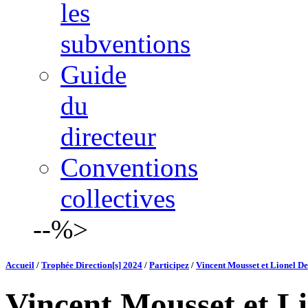
les
subventions
Guide
du
directeur
Conventions
collectives
--%>
Accueil
/
Trophée Direction[s] 2024
/
Participez
/
Vincent Mousset et Lionel D
Vincent Mousset et L