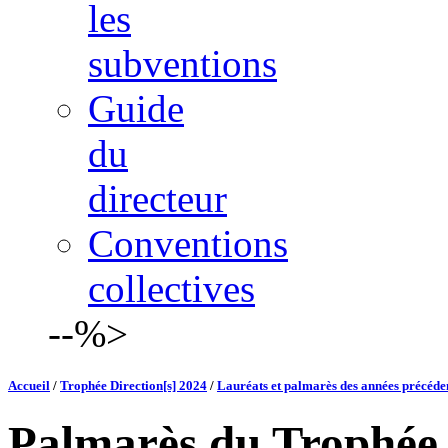
les
subventions
Guide
du
directeur
Conventions
collectives
--%>
Accueil
/
Trophée Direction[s] 2024
/
Lauréats et palmarès des années précéde
Palmarès du Trophée 