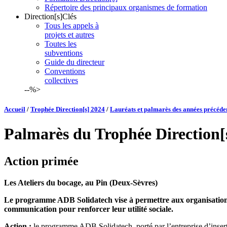
Répertoire des principaux organismes de formation
Direction[s]Clés
Tous les appels à
projets et autres
Toutes les
subventions
Guide du directeur
Conventions
collectives
--%>
Accueil
/
Trophée Direction[s] 2024
/
Lauréats et palmarès des années précéde
Palmarès du Trophée Direction[
Action primée
Les Ateliers du bocage, au Pin (Deux-Sèvres)
Le programme ADB Solidatech vise à permettre aux organisations à
communication pour renforcer leur utilité sociale.
Action :
le programme ADB Solidatech, porté par l’entreprise d’insert