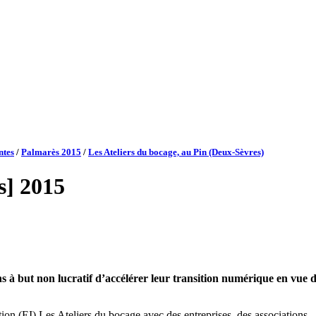
ntes
/
Palmarès 2015
/
Les Ateliers du bocage, au Pin (Deux-Sèvres)
s] 2015
 but non lucratif d’accélérer leur transition numérique en vue d’un
ion (EI) Les Ateliers du bocage avec des entreprises, des associations