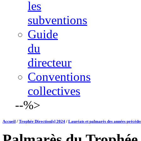
les
subventions
Guide
du
directeur
Conventions
collectives
--%>
Accueil
/
Trophée Direction[s] 2024
/
Lauréats et palmarès des années précéde
Palmarès du Trophée 