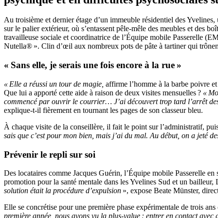
Au troisième et dernier étage d’un immeuble résidentiel des Yvelines, 
sur le palier extérieur, où s’entassent pêle-mêle des meubles et des b
travailleuse sociale et coordinatrice de l’Équipe mobile Passerelle (
Nutella® ». Clin d’œil aux nombreux pots de pâte à tartiner qui trônent 
« Sans elle, je serais une fois encore à la rue »
« Elle a réussi un tour de magie,
affirme l’homme à la barbe poivre et 
Que lui a apporté cette aide à raison de deux visites mensuelles ?
« Moi
commencé par ouvrir le courrier… J’ai découvert trop tard l’arrêt des 
explique-t-il fièrement en tournant les pages de son classeur bleu.
À chaque visite de la conseillère, il fait le point sur l’administratif, pu
sais que c’est pour mon bien, mais j’ai du mal. Au début, on a jeté d
Prévenir le repli sur soi
Des locataires comme Jacques Guérin, l’Équipe mobile Passerelle en sui
promotion pour la santé mentale dans les Yvelines Sud et un bailleur
solution était la procédure d’expulsion
», expose Beate Münster, direc
Elle se concrétise pour une première phase expérimentale de trois ans
première année, nous avons vu la plus-value : entrer en contact avec de