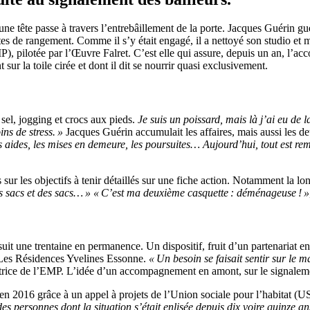
une tête passe à travers l’entrebâillement de la porte. Jacques Guérin gu
oîtes de rangement. Comme il s’y était engagé, il a nettoyé son studio e
EMP), pilotée par l’Œuvre Falret. C’est elle qui assure, depuis un an, 
sur la toile cirée et dont il dit se nourrir quasi exclusivement.
sel, jogging et crocs aux pieds.
Je suis un poissard, mais là j’ai eu de l
ns de stress. »
Jacques Guérin accumulait les affaires, mais aussi les d
aides, les mises en demeure, les poursuites… Aujourd’hui, tout est remis
is sur les objectifs à tenir détaillés sur une fiche action. Notamment la lo
es sacs et des sacs… »
« C’est ma deuxième casquette : déménageuse ! »
t une trentaine en permanence. Un dispositif, fruit d’un partenariat ent
, Les Résidences Yvelines Essonne.
« Un besoin se faisait sentir sur le m
trice de l’EMP. L’idée d’un accompagnement en amont, sur le signalement
 en 2016 grâce à un appel à projets de l’Union sociale pour l’habitat (
s personnes dont la situation s’était enlisée depuis dix voire quinze an