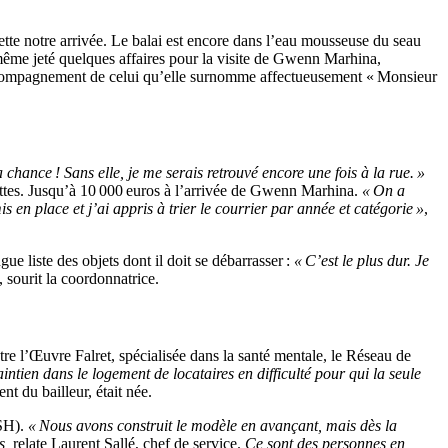
ette notre arrivée. Le balai est encore dans l’eau mousseuse du seau
t même jeté quelques affaires pour la visite de Gwenn Marhina,
l’accompagnement de celui qu’elle surnomme affectueusement « Monsieur
a chance ! Sans elle, je me serais retrouvé encore une fois à la rue. »
ettes. Jusqu’à 10 000 euros à l’arrivée de Gwenn Marhina.
« On a
 en place et j’ai appris à trier le courrier par année et catégorie »
,
ngue liste des objets dont il doit se débarrasser :
« C’est le plus dur. Je
, sourit la coordonnatrice.
re l’Œuvre Falret, spécialisée dans la santé mentale, le Réseau de
aintien dans le logement de locataires en difficulté pour qui la seule
 du bailleur, était née.
USH).
« Nous avons construit le modèle en avançant, mais dès la
s,
relate Laurent Sallé, chef de service.
Ce sont des personnes en