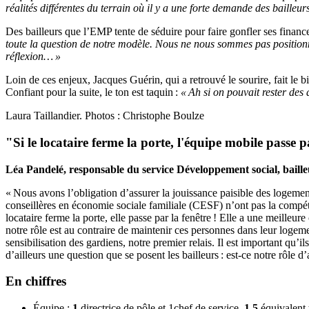
réalités différentes du terrain où il y a une forte demande des bailleurs
Des bailleurs que l’EMP tente de séduire pour faire gonfler ses financ
toute la question de notre modèle. Nous ne nous sommes pas positionn
réflexion… »
Loin de ces enjeux, Jacques Guérin, qui a retrouvé le sourire, fait l
Confiant pour la suite, le ton est taquin :
« Ah si on pouvait rester des
Laura Taillandier. Photos : Christophe Boulze
"Si le locataire ferme la porte, l'équipe mobile passe p
Léa Pandelé, responsable du service Développement social, baille
« Nous avons l’obligation d’assurer la jouissance paisible des logemen
conseillères en économie sociale familiale (CESF) n’ont pas la compéte
locataire ferme la porte, elle passe par la fenêtre ! Elle a une meilleu
notre rôle est au contraire de maintenir ces personnes dans leur loge
sensibilisation des gardiens, notre premier relais. Il est important qu’il
d’ailleurs une question que se posent les bailleurs : est-ce notre rôle 
En chiffres
Équipe :
1
directrice de pôle et 1chef de service,
1,5
équivalent 