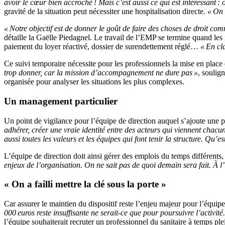
avoir le cœur bien accroché ! Mais c’est aussi ce qui est intéressant : 
gravité de la situation peut nécessiter une hospitalisation directe.
« On 
« Notre objectif est de donner le goût de faire des choses de droit co
détaille la Gaëlle Piedagnel. Le travail de l’EMP se termine quand les in
paiement du loyer réactivé, dossier de surendettement réglé…
« En cl
Ce suivi temporaire nécessite pour les professionnels la mise en place
trop donner, car la mission d’accompagnement ne dure pas »
, soulig
organisée pour analyser les situations les plus complexes.
Un management particulier
Un point de vigilance pour l’équipe de direction auquel s’ajoute une p
adhérer, créer une vraie identité entre des acteurs qui viennent chacun
aussi toutes les valeurs et les équipes qui font tenir la structure. Qu’es
L’équipe de direction doit ainsi gérer des emplois du temps différents, f
enjeux de l’organisation. On ne sait pas de quoi demain sera fait. À l’
« On a failli mettre la clé sous la porte »
Car assurer le maintien du dispositif reste l’enjeu majeur pour l’équipe
000 euros reste insuffisante ne serait-ce que pour poursuivre l’activit
l’équipe souhaiterait recruter un professionnel du sanitaire à temps ple