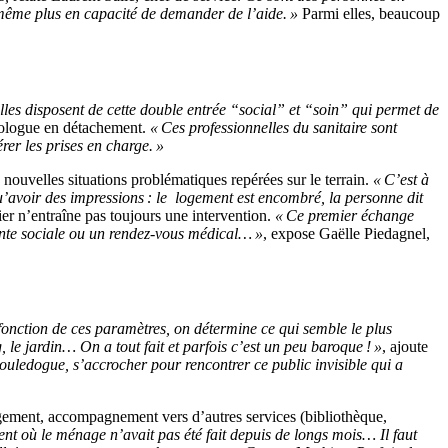
t même plus en capacité de demander de l’aide. »
Parmi elles, beaucoup
lles disposent de cette double entrée “social” et “soin” qui permet de
hologue en détachement.
« Ces professionnelles du sanitaire sont
rer les prises en charge. »
es nouvelles situations problématiques repérées sur le terrain.
« C’est à
’avoir des impressions : le logement est encombré, la personne dit
ier n’entraîne pas toujours une intervention.
« Ce premier échange
stante sociale ou un rendez-vous médical… »
, expose Gaëlle Piedagnel,
n fonction de ces paramètres, on détermine ce qui semble le plus
, le jardin… On a tout fait et parfois c’est un peu baroque ! »
, ajoute
n bouledogue, s’accrocher pour rencontrer ce public invisible qui a
ogement, accompagnement vers d’autres services (bibliothèque,
nt où le ménage n’avait pas été fait depuis de longs mois… Il faut