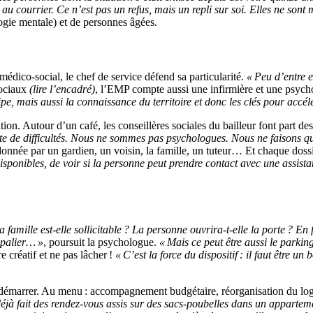
au courrier. Ce n’est pas un refus, mais un repli sur soi. Elles ne son
gie mentale) et de personnes âgées.
médico-social, le chef de service défend sa particularité.
« Peu d’entre e
sociaux
(lire l’encadré)
, l’EMP compte aussi une infirmière et une psyc
ipe, mais aussi la connaissance du territoire et donc les clés pour accélé
ation. Autour d’un café, les conseillères sociales du bailleur font part d
e de difficultés. Nous ne sommes pas psychologues. Nous ne faisons qu
e donnée par un gardien, un voisin, la famille, un tuteur… Et chaque doss
 disponibles, de voir si la personne peut prendre contact avec une assi
a famille est-elle sollicitable ? La personne ouvrira-t-elle la porte ? E
e palier… »
, poursuit la psychologue.
« Mais ce peut être aussi le parking
 créatif et ne pas lâcher !
« C’est la force du dispositif : il faut être u
eut démarrer. Au menu : accompagnement budgétaire, réorganisation du l
jà fait des rendez-vous assis sur des sacs-poubelles dans un apparteme