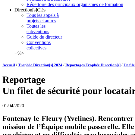
Répertoire des principaux organismes de formation
Direction[s]Clés
Tous les appels à
projets et autres
Toutes les
subventions
Guide du directeur
Conventions
collectives
--%>
Accueil
/
Trophée Direction[s] 2024
/
Reportages Trophée Direction[s]
/
Un file
Reportage
Un filet de sécurité pour locatair
01/04/2020
Fontenay-le-Fleury (Yvelines). Rencontrer un
mission de l’Équipe mobile passerelle. Ell
psychique et en difficultés psychosociales s