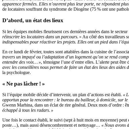
apparence fermées. Elles n’ouvrent plus leur porte, ne répondent plus 
de locataires souffrant du syndrome de Diogène (75 % ont une patholo
D’abord, un état des lieux
Si les équipes mobiles fleurissent ces dernières années dans le secteur 
réinscrire les locataires dans un parcours.
» Au côté des travailleurs 
indispensables pour réactiver les projets. Elles ont un pied dans l’équ
En ce lundi de février, toutes sont attablées dans la cuisine de l’associ
travers un impayé ou l’adaptation d’un logement qu’on se rend compt
entendre des voix… »
, témoigne l’une d’entre elles. L’alerte peut êtr
avec les conseillères nous permet de faire un état des lieux des aides
la psychologue.
« Ne pas lâcher ! »
Si l’équipe mobile décide d’intervenir, un plan d’actions est établi.
« L
opportun pour la rencontrer : le bureau du bailleur, à domicile, sur l
Gwenn Marhina, dans un éclat de rire général. Deux mots d’ordre : être
échappé à tous les radars. »
Une fois le contact établi, le suivi (sept à huit mois en moyenne) p
poste…), mais aussi désencombrement et nettoyage…
« Nous avons dé