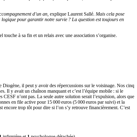
’accompagnement d’un an,
explique Laurent Sallé.
Mais cela pose
logique pour garantir notre survie ? La question est toujours en
touche à sa fin et un relais avec une association s’organise.
e Diogène, il peut y avoir des répercussions sur le voisinage. Nos cinq
. Il y avait un chaînon manquant et c’est l’équipe mobile : si le
les CESF n’ont pas. La seule autre solution serait l’expulsion, alors que
es en file active pour 15 000 euros (5 000 euros par suivi) et la
est encore trop tôt pour dire si l’on s’y retrouve financièrement. C’est
1
infirmière et
1
psychologue détachée).