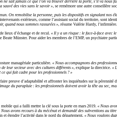
on ne sait jamais ce que l’on va trouver derrière la porte, s’il va nous f
a sauvé des vies sans le savoir »
, se remémore une autre conseillère soc
mmun. On remobilise la personne, puis les dispositifs en signalant nos 
tervenants extérieurs, comme l’assistant social du territoire, sont identif
air, quand nous sommes rassurées »
, résume Valérie Hardy, l’infirmière
 de lieux d’échange et de recul.
« Il y a un risque : le face-à-face avec le
ne Beate Münster. Pour aider les membres de l’EMP, un psychiatre partic
osture managériale particulière.
« Nous accompagnons des professionnels 
 de leur secteur avec des cultures différents »
, explique la directrice.
« L
t ce qui fait cadre pour les professionnels ? »
aire preuve d’adaptabilité et affronter les inquiétudes sur la pérennité d
image du parapluie : les professionnels doivent avoir la tête au sec, mai
 mobile qui a failli mettre la clé sous la porte en mars 2019.
« Nous avon
é. Nous avons recours à du mécénat et demandé des subventions au titre d
in et étendre l’activité dans le nord du département.
« Nous voulons dupli