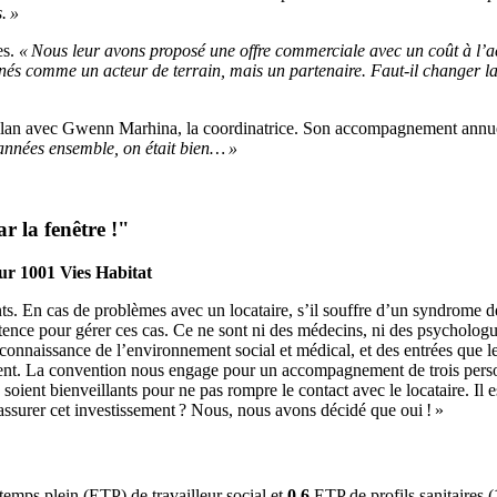
. »
es.
« Nous leur avons proposé une offre commerciale avec un coût à l
és comme un acteur de terrain, mais un partenaire. Faut-il changer la 
e bilan avec Gwenn Marhina, la coordinatrice. Son accompagnement annuel 
 années ensemble, on était bien… »
ar la fenêtre !"
ur 1001 Vies Habitat
ts. En cas de problèmes avec un locataire, s’il souffre d’un syndrome d
nce pour gérer ces cas. Ce ne sont ni des médecins, ni des psychologues
re connaissance de l’environnement social et médical, et des entrées que 
ment. La convention nous engage pour un accompagnement de trois personn
s soient bienveillants pour ne pas rompre le contact avec le locataire. Il 
d’assurer cet investissement ? Nous, nous avons décidé que oui ! »
temps plein (ETP) de travailleur social et
0,6
ETP de profils sanitaires (