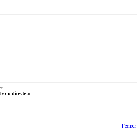
re
ide du directeur
Fermer