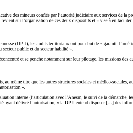
tive des mineurs confiés par l’autorité judiciaire aux services de la prot
2
revient sur l’organisation de ces deux dispositifs et « vise à en facilit
jeunesse (DPJJ), les audits territoriaux ont pour but de « garantir l’amél
u secteur public et du secteur habilité ».
déconcentré et se penche notamment sur leur pilotage, les missions des au
mis, au même titre que les autres structures sociales et médico-sociales, 
autorisation ».
valuation interne (l’articulation avec l’Anesm, le suivi de la démarche, l
ité ayant délivré l’autorisation, « la DPJJ entend disposer […] des info