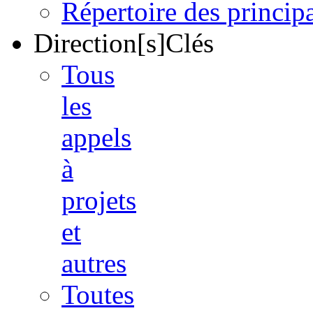
Répertoire des princi
Direction[s]Clés
Tous
les
appels
à
projets
et
autres
Toutes