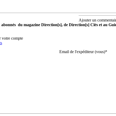
Ajouter un commentai
aux abonnés du magazine Direction[s], de Direction[s] Clés et au Gu
r votre compte
ts
Email de l'expéditeur (vous)
*