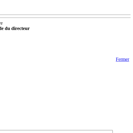
re
ide du directeur
Fermer