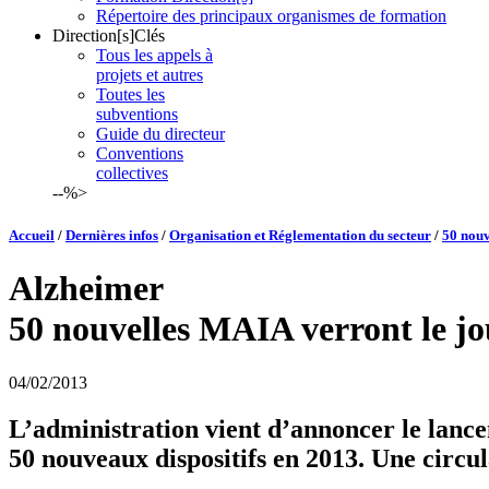
Répertoire des principaux organismes de formation
Direction[s]Clés
Tous les appels à
projets et autres
Toutes les
subventions
Guide du directeur
Conventions
collectives
--%>
Accueil
/
Dernières infos
/
Organisation et Réglementation du secteur
/
50 nouv
Alzheimer
50 nouvelles MAIA verront le jo
04/02/2013
L’administration vient d’annoncer le lance
50 nouveaux dispositifs en 2013. Une circul