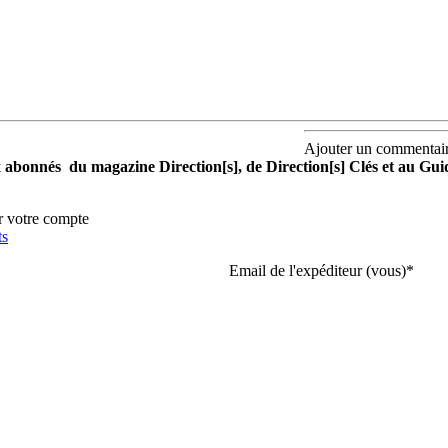
Ajouter un commentai
aux abonnés du magazine Direction[s], de Direction[s] Clés et au Gu
r votre compte
ts
Email de l'expéditeur (vous)
*