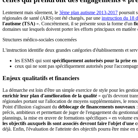
Lentement mais sûrement, le
3ème plan autisme 2013-2017
poursuit s
régionales de santé (ARS) ont été chargés, par une
instruction du 18
l'autisme (TSA)
». Concrètement, il se présente sous la forme d'un
fi
domaines sur lesquels doivent porter les efforts principaux en matière 
Structures médico-sociales concernées
L'instruction identifie deux grandes catégories d'établissements et se
les ESMS qui sont
spécifiquement autorisés
pour la prise e
ceux qui ne sont pas spécifiquement autorisés pour l'accompa
Enjeux qualitatifs et financiers
La démarche est loin d'être un simple exercice de style pour les gestio
enrichir leur plan d'amélioration de la qualité
» qu'ils devront tran
régionales portant sur l'allocation de moyens supplémentaires, le reno
Point d'illusion s'agissant du
déblocage de financements nouveaux
:
précis, ambitieux et permettant de juger de l'engagement du gestionnai
plannings, la mise en œuvre de formations spécifiques « en volume exc
les objectifs auxquels ils sont associés devront faire l'objet d'une 
déjà. Enfin, l'évaluation de l'atteinte des objectifs pourra être mise e