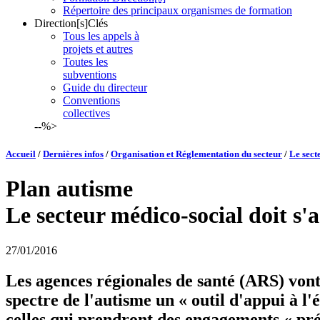
Répertoire des principaux organismes de formation
Direction[s]Clés
Tous les appels à
projets et autres
Toutes les
subventions
Guide du directeur
Conventions
collectives
--%>
Accueil
/
Dernières infos
/
Organisation et Réglementation du secteur
/
Le sect
Plan autisme
Le secteur médico-social doit s'
27/01/2016
Les agences régionales de santé (ARS) vont
spectre de l'autisme un « outil d'appui à l'
celles qui prendront des engagements « pré