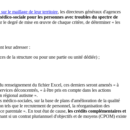
sur le maillage de leur territoire
, les directeurs généraux d'agences
e médico-sociale pour les personnes avec troubles du spectre de
sur le degré de mise en œuvre de chaque critère, de déterminer « les
.
t leur adresser :
es de la structure ou pour une partie ou unité dédiée) ;
e du renseignement du fichier Excel, ces derniers seront amenés « à
ervices déconcentrés, « à être pris en compte dans les actions
n régional autisme ».
es médico-sociales, sur la base de plans d'amélioration de la qualité
n tels que le recrutement de personnel, la réorganisation des
ce parentale ». En tout état de cause,
les crédits complémentaires et
venant si un contrat pluriannuel d'objectifs et de moyens (CPOM) existe