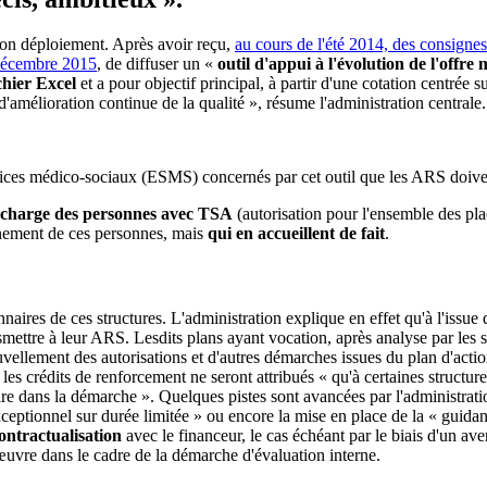
on déploiement. Après avoir reçu,
au cours de l'été 2014, des consignes 
 décembre 2015
, de diffuser un «
outil d'appui à l'évolution de l'offr
chier Excel
et a pour objectif principal, à partir d'une cotation centrée 
d'amélioration continue de la qualité », résume l'administration centrale
rvices médico-sociaux (ESMS) concernés par cet outil que les ARS doiven
n charge des personnes avec TSA
(autorisation pour l'ensemble des plac
gnement de ces personnes, mais
qui en accueillent de fait
.
nnaires de ces structures. L'administration explique en effet qu'à l'issu
smettre à leur ARS. Lesdits plans ayant vocation, après analyse par les s
uvellement des autorisations et d'autres démarches issues du plan d'actio
 les crédits de renforcement ne seront attribués « qu'à certaines structur
re dans la démarche ». Quelques pistes sont avancées par l'administratio
eptionnel sur durée limitée » ou encore la mise en place de la « guidan
contractualisation
avec le financeur, le cas échéant par le biais d'un a
n œuvre dans le cadre de la démarche d'évaluation interne.