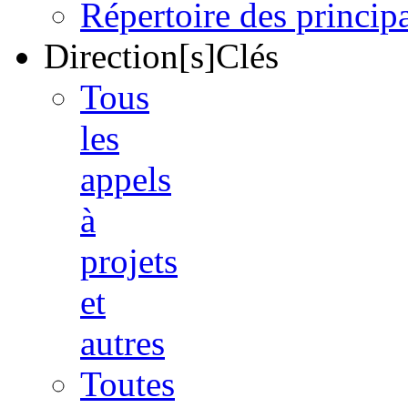
Répertoire des princi
Direction[s]Clés
Tous
les
appels
à
projets
et
autres
Toutes