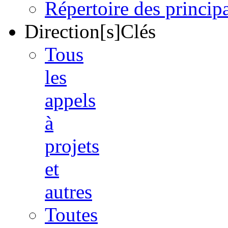
Répertoire des princi
Direction[s]Clés
Tous
les
appels
à
projets
et
autres
Toutes