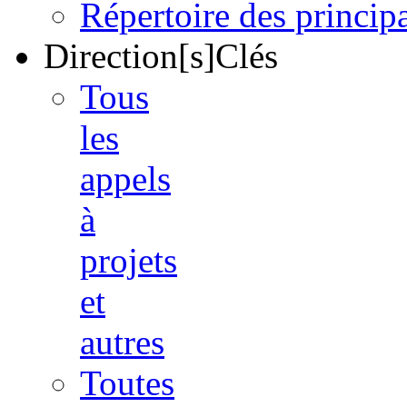
Répertoire des princi
Direction[s]Clés
Tous
les
appels
à
projets
et
autres
Toutes