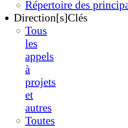
Répertoire des princi
Direction[s]Clés
Tous
les
appels
à
projets
et
autres
Toutes