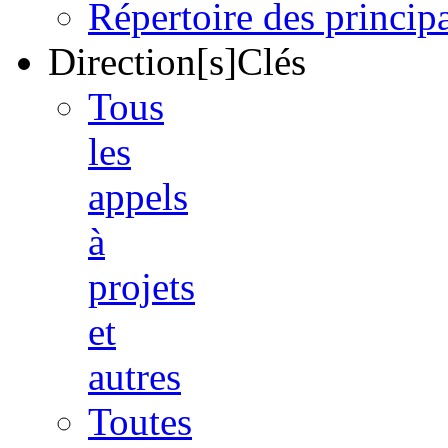
Répertoire des princi
Direction[s]Clés
Tous
les
appels
à
projets
et
autres
Toutes