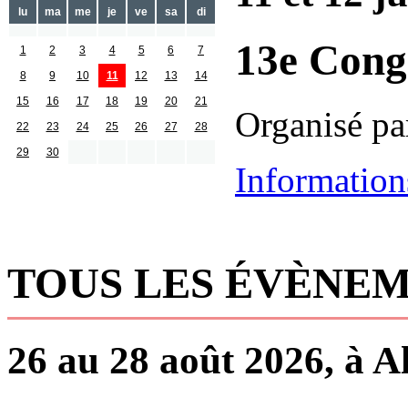
lu
ma
me
je
ve
sa
di
13e Con
1
2
3
4
5
6
7
8
9
10
11
12
13
14
15
16
17
18
19
20
21
Organisé pa
22
23
24
25
26
27
28
29
30
Information
TOUS LES ÉVÈNEM
26 au 28 août 2026, à A