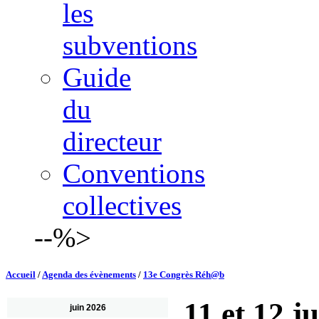
les
subventions
Guide
du
directeur
Conventions
collectives
--%>
Accueil
/
Agenda des évènements
/
13e Congrès Réh@b
11 et 12 j
juin 2026