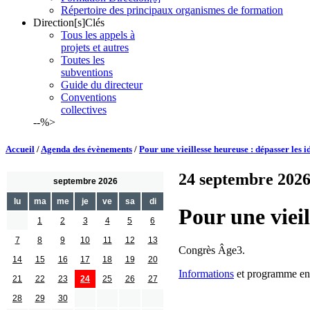
Répertoire des principaux organismes de formation
Direction[s]Clés
Tous les appels à
projets et autres
Toutes les
subventions
Guide du directeur
Conventions
collectives
--%>
Accueil
/
Agenda des évènements
/
Pour une vieillesse heureuse : dépasser les i
24 septembre 2026,
septembre 2026
lu
ma
me
je
ve
sa
di
Pour une vieil
1
2
3
4
5
6
7
8
9
10
11
12
13
Congrès Âge3.
14
15
16
17
18
19
20
Informations
et programme en 
21
22
23
24
25
26
27
28
29
30