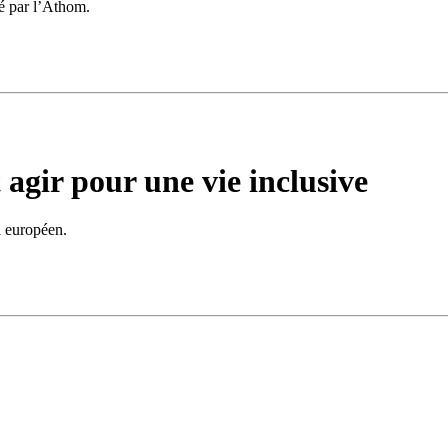
sé par l’Athom.
agir pour une vie inclusive
l européen.