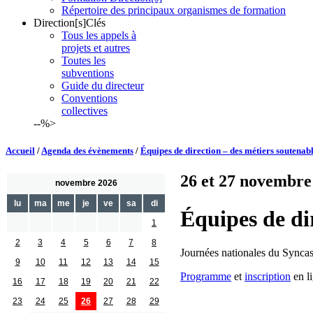
Répertoire des principaux organismes de formation
Direction[s]Clés
Tous les appels à
projets et autres
Toutes les
subventions
Guide du directeur
Conventions
collectives
--%>
Accueil
/
Agenda des évènements
/
Équipes de direction – des métiers soutenabl
26 et 27 novembre 
novembre 2026
lu
ma
me
je
ve
sa
di
Équipes de di
1
2
3
4
5
6
7
8
Journées nationales du Sync
9
10
11
12
13
14
15
Programme
et
inscription
en l
16
17
18
19
20
21
22
23
24
25
26
27
28
29