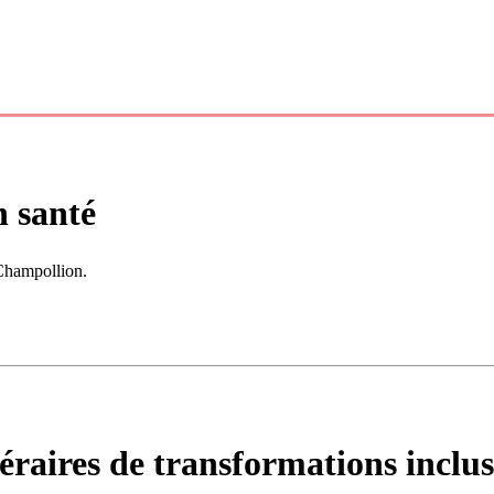
n santé
 Champollion.
inéraires de transformations inclus