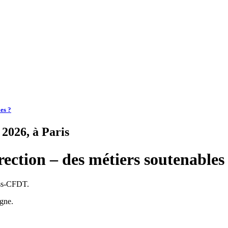
es ?
2026, à Paris
rection – des métiers soutenables
ass-CFDT.
igne.