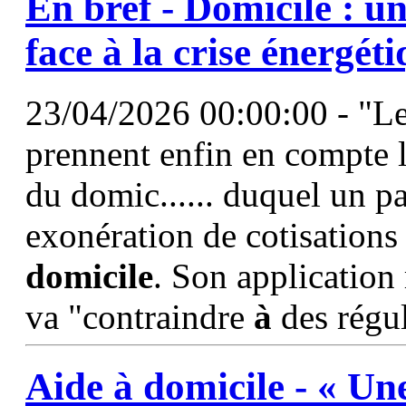
En bref -
Domicile
: u
face
à
la crise énergéti
23/04/2026 00:00:00 - "Le
prennent enfin en compte l
du domic...... duquel un pa
exonération de cotisation
domicile
. Son application
va "contraindre
à
des régul
Aide
à
domicile
- « Une