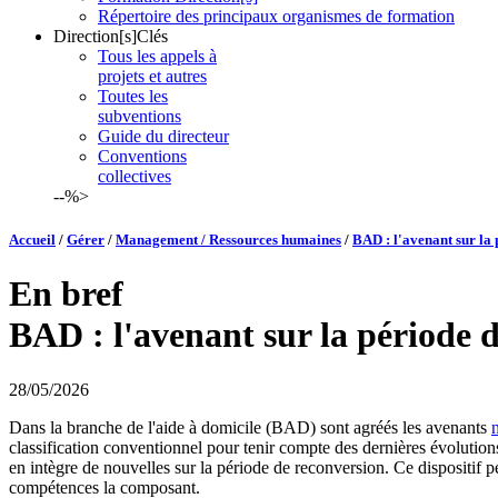
Répertoire des principaux organismes de formation
Direction[s]Clés
Tous les appels à
projets et autres
Toutes les
subventions
Guide du directeur
Conventions
collectives
--%>
Accueil
/
Gérer
/
Management / Ressources humaines
/
BAD : l'avenant sur la 
En bref
BAD : l'avenant sur la période d
28/05/2026
Dans la branche de l'aide à domicile (BAD) sont agréés les avenants
classification conventionnel pour tenir compte des dernières évolution
en intègre de nouvelles sur la période de reconversion. Ce dispositif p
compétences la composant.