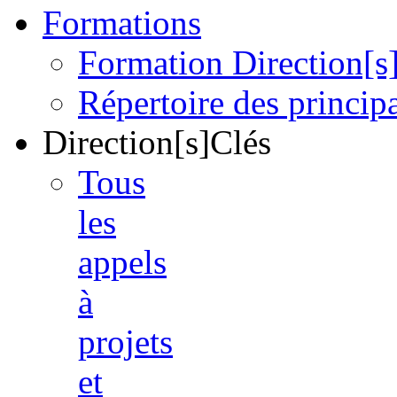
Formations
Formation Direction[s
Répertoire des princi
Direction[s]Clés
Tous
les
appels
à
projets
et