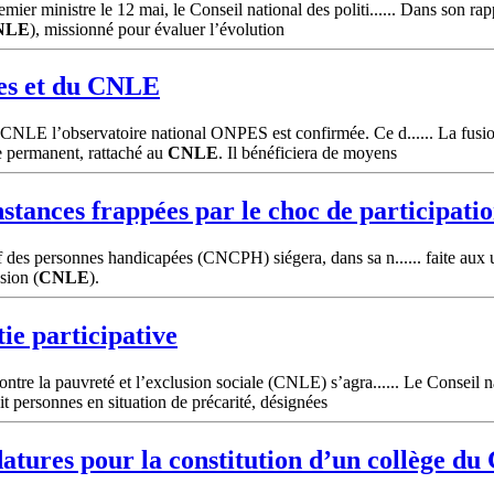
er ministre le 12 mai, le Conseil national des politi...... Dans son rap
NLE
), missionné pour évaluer l’évolution
es et du
CNLE
 CNLE l’observatoire national ONPES est confirmée. Ce d...... La fusio
e permanent, rattaché au
CNLE
. Il bénéficiera de moyens
nstances frappées par le choc de participati
if des personnes handicapées (CNCPH) siégera, dans sa n...... faite aux
sion (
CNLE
).
ie participative
ntre la pauvreté et l’exclusion sociale (CNLE) s’agra...... Le Conseil nat
it personnes en situation de précarité, désignées
datures pour la constitution d’un collège du