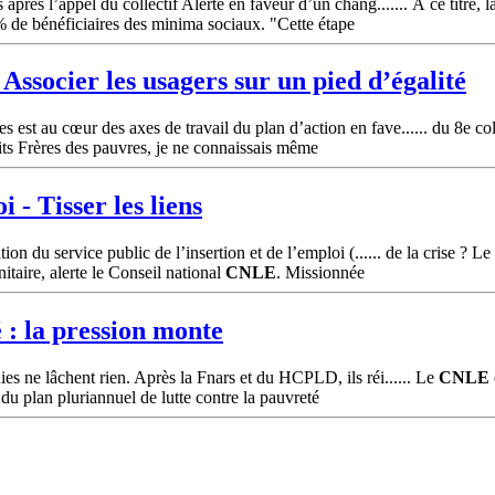
près l’appel du collectif Alerte en faveur d’un chang....... À ce titre, l
 % de bénéficiaires des minima sociaux. "Cette étape
. Associer les usagers sur un pied d’égalité
st au cœur des axes de travail du plan d’action en fave...... du 8e coll
its Frères des pauvres, je ne connaissais même
i - Tisser les liens
tion du service public de l’insertion et de l’emploi (...... de la crise 
itaire, alerte le Conseil national
CNLE
. Missionnée
é : la pression monte
es ne lâchent rien. Après la Fnars et du HCPLD, ils réi...... Le
CNLE
 du plan pluriannuel de lutte contre la pauvreté