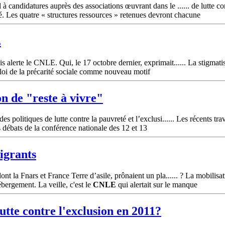
candidatures auprès des associations œuvrant dans le ...... de lutte cont
é. Les quatre « structures ressources » retenues devront chacune
E
 alerte le CNLE. Qui, le 17 octobre dernier, exprimait...... La stigmati
a loi de la précarité sociale comme nouveau motif
on de "reste à vivre"
 politiques de lutte contre la pauvreté et l’exclusi...... Les récents tra
s débats de la conférence nationale des 12 et 13
igrants
ont la Fnars et France Terre d’asile, prônaient un pla...... ? La mobili
bergement. La veille, c'est le
CNLE
qui alertait sur le manque
utte contre l'exclusion en 2011?