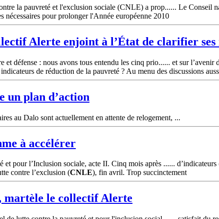
ntre la pauvreté et l'exclusion sociale (CNLE) a prop...... Le Conseil nat
es nécessaires pour prolonger l'Année européenne 2010
lectif Alerte enjoint à l’État de clarifier ses
e et défense : nous avons tous entendu les cinq prio...... et sur l’avenir 
 indicateurs de réduction de la pauvreté ? Au menu des discussions auss
 un plan d’action
es au Dalo sont actuellement en attente de relogement, ...
thme à accélérer
t pour l’Inclusion sociale, acte II. Cinq mois après ...... d’indicateur
tte contre l’exclusion (
CNLE
), fin avril. Trop succinctement
 martèle le collectif Alerte
e lutte contre la pauvreté et pour l'inclusion social......, satisfait du 