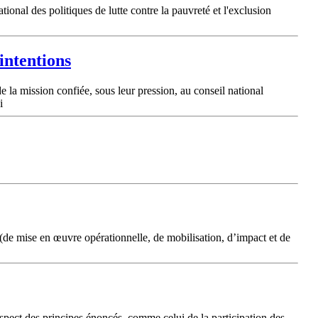
ional des politiques de lutte contre la pauvreté et l'exclusion
 intentions
de la mission confiée, sous leur pression, au conseil national
i
s (de mise en œuvre opérationnelle, de mobilisation, d’impact et de
respect des principes énoncés, comme celui de la participation des