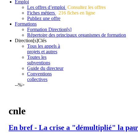
Emploi
Les offres d’emploi
Consultez les offres
Fiches métiers
216 fiches en ligne
Publiez une offre
Formations
Formation Direction[s]
Répertoire des principaux organismes de formation
Direction[s]Clés
Tous les appels à
projets et autres
Toutes les
subventions
Guide du directeur
Conventions
collectives
--%>
cnle
En bref - La crise a "démultiplié" la pau