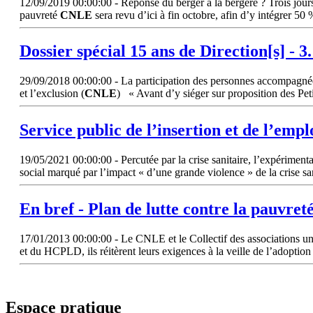
12/09/2019 00:00:00 - Réponse du berger à la bergère ? Trois jours a
pauvreté
CNLE
sera revu d’ici à fin octobre, afin d’y intégrer 50
Dossier spécial 15 ans de Direction[s] - 3
29/09/2018 00:00:00 - La participation des personnes accompagnées e
et l’exclusion (
CNLE
) « Avant d’y siéger sur proposition des Pet
Service public de l’insertion et de l’emplo
19/05/2021 00:00:00 - Percutée par la crise sanitaire, l’expérimenta
social marqué par l’impact « d’une grande violence » de la crise san
En bref - Plan de lutte contre la pauvret
17/01/2013 00:00:00 - Le CNLE et le Collectif des associations uni
et du HCPLD, ils réitèrent leurs exigences à la veille de l’adoption
Espace pratique