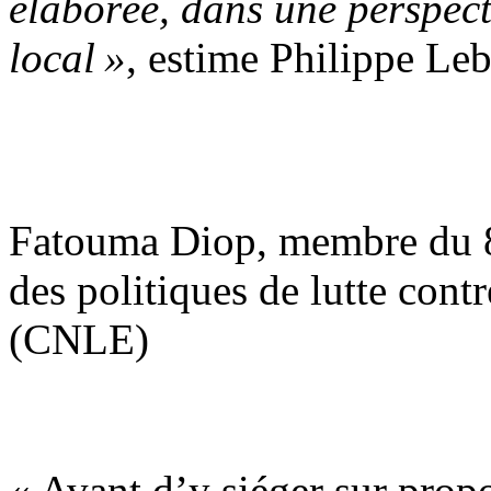
élaborée, dans une perspec
local »
, estime Philippe Leb
Fatouma Diop, membre du 8e
des politiques de lutte contr
(CNLE)
« Avant d’y siéger sur propo