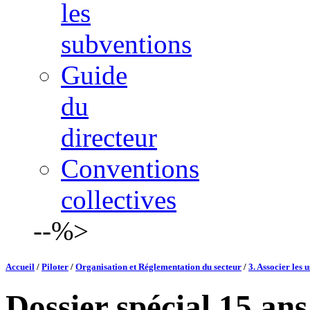
les
subventions
Guide
du
directeur
Conventions
collectives
--%>
Accueil
/
Piloter
/
Organisation et Réglementation du secteur
/
3. Associer les 
Dossier spécial 15 ans