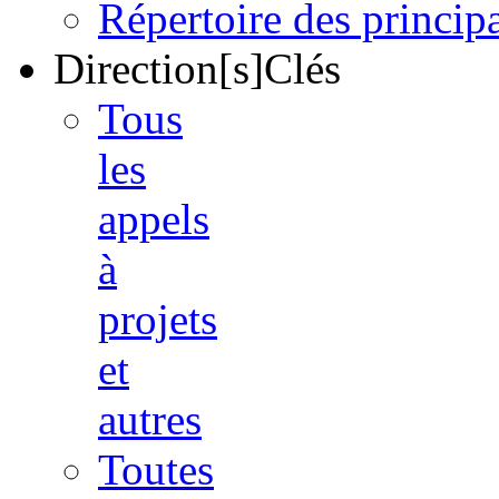
Répertoire des princi
Direction[s]Clés
Tous
les
appels
à
projets
et
autres
Toutes