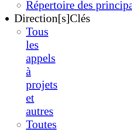
Répertoire des princi
Direction[s]Clés
Tous
les
appels
à
projets
et
autres
Toutes