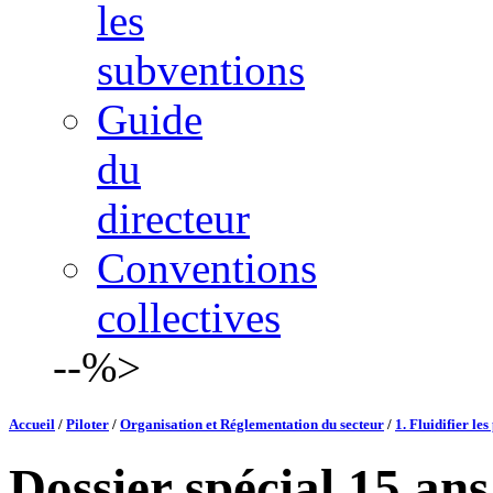
les
subventions
Guide
du
directeur
Conventions
collectives
--%>
Accueil
/
Piloter
/
Organisation et Réglementation du secteur
/
1. Fluidifier le
Dossier spécial 15 ans