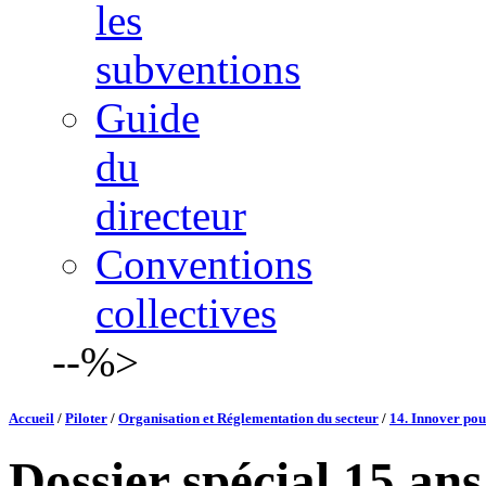
les
subventions
Guide
du
directeur
Conventions
collectives
--%>
Accueil
/
Piloter
/
Organisation et Réglementation du secteur
/
14. Innover po
Dossier spécial 15 ans