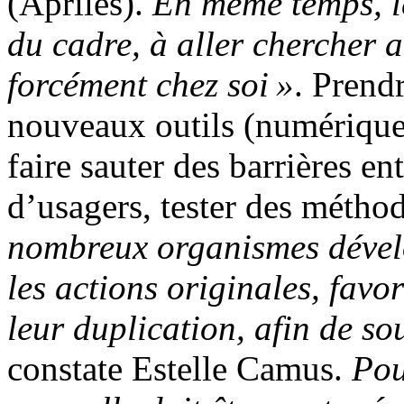
(Apriles).
En même temps, le
du cadre, à aller chercher a
forcément chez soi »
. Prend
nouveaux outils (numériques
faire sauter des barrières en
d’usagers, tester des métho
nombreux organismes dévelop
les actions originales, favo
leur duplication, afin de sou
constate Estelle Camus.
Pou