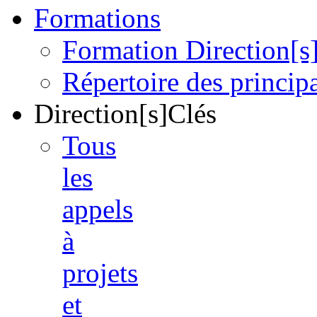
Formations
Formation Direction[s
Répertoire des princi
Direction[s]Clés
Tous
les
appels
à
projets
et