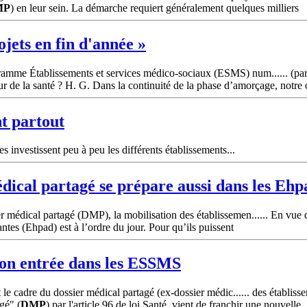
MP
) en leur sein. La démarche requiert généralement quelques milliers
jets en fin d'année »
ramme Établissements et services médico-sociaux (ESMS) num...... (par
r de la santé ? H. G. Dans la continuité de la phase d’amorçage, notre o
nt partout
s investissent peu à peu les différents établissements...
édical partagé se prépare aussi dans les Ehp
 médical partagé (DMP), la mobilisation des établissemen...... En vue 
es (Ehpad) est à l’ordre du jour. Pour qu’ils puissent
son entrée dans les ESSMS
t le cadre du dossier médical partagé (ex-dossier médic...... des établi
gé" (
DMP
) par l'article 96 de loi Santé, vient de franchir une nouvelle