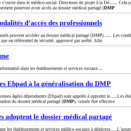
uvre dans le médico-social. Directeurs de projet à la Dé....... Cela p
nement pourront avoir accès au dossier médical partagé (
DMP
odalités d’accès des professionnels
nnels peuvent accéder au dossier médical partagé (DMP) ...... Les condi
ar un référentiel de sécurité, approuvé par arrêté. Afin
hme
formatisé dans les établissements et services sociaux ...
des Ehpad à la généralisation du
DMP
onnes âgées dépendantes (Ehpad) sont appelés à apporter le......Les é
isation du dossier médical partagé (
DMP
), censée être effective
es adoptent le dossier médical partagé
 les établissements et services médico-sociaux à déployer......L’assu