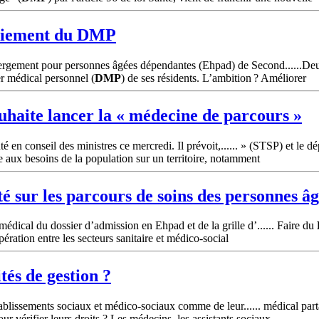
oiement du
DMP
ergement pour personnes âgées dépendantes (Ehpad) de Second......De
r médical personnel (
DMP
) de ses résidents. L’ambition ? Améliorer
uhaite lancer la « médecine de parcours »
nté en conseil des ministres ce mercredi. Il prévoit,...... » (STSP) et le
e aux besoins de la population sur un territoire, notamment
té sur les parcours de soins des personnes â
ical du dossier d’admission en Ehpad et de la grille d’...... Faire du
ération entre les secteurs sanitaire et médico-social
tés de gestion ?
établissements sociaux et médico-sociaux comme de leur...... médical part
ur vérifier leurs droits ? Les médecins, les assistants sociaux