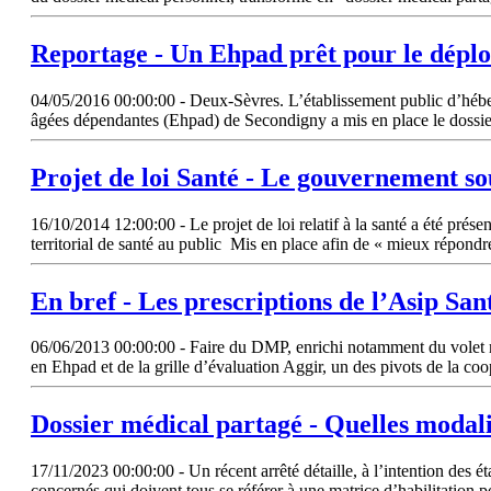
Reportage - Un Ehpad prêt pour le dépl
04/05/2016 00:00:00 - Deux-Sèvres. L’établissement public d’héb
âgées dépendantes (Ehpad) de Secondigny a mis en place le dossie
Projet de loi Santé - Le gouvernement so
16/10/2014 12:00:00 - Le projet de loi relatif à la santé a été prése
territorial de santé au public Mis en place afin de « mieux répondr
En bref - Les prescriptions de l’Asip San
06/06/2013 00:00:00 - Faire du DMP, enrichi notamment du volet méd
en Ehpad et de la grille d’évaluation Aggir, un des pivots de la coop
Dossier médical partagé - Quelles modali
17/11/2023 00:00:00 - Un récent arrêté détaille, à l’intention des 
concernés qui doivent tous se référer à une matrice d’habilitation po