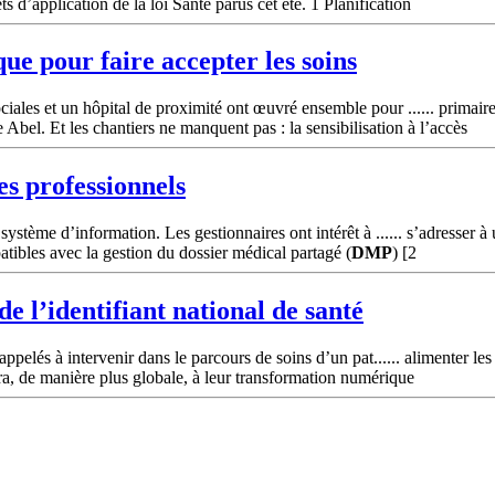
d’application de la loi Santé parus cet été. 1 Planification
ue pour faire accepter les soins
ales et un hôpital de proximité ont œuvré ensemble pour ...... primair
e Abel. Et les chantiers ne manquent pas : la sensibilisation à l’accès
des professionnels
système d’information. Les gestionnaires ont intérêt à ...... s’adresser 
patibles avec la gestion du dossier médical partagé (
DMP
) [2
de l’identifiant national de santé
ppelés à intervenir dans le parcours de soins d’un pat...... alimenter le
a, de manière plus globale, à leur transformation numérique