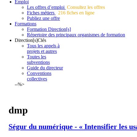
Emploi
Les offres d’emploi
Consultez les offres
Fiches métiers
216 fiches en ligne
Publiez une offre
Formations
Formation Direction[s]
Répertoire des principaux organismes de formation
Direction[s]Clés
Tous les appels à
projets et autres
Toutes les
subventions
Guide du directeur
Conventions
collectives
--%>
dmp
Ségur du numérique - « Intensifier les us