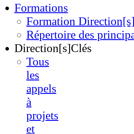
Formations
Formation Direction[s
Répertoire des princi
Direction[s]Clés
Tous
les
appels
à
projets
et