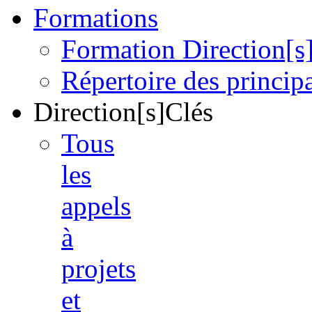
Formations
Formation Direction[s
Répertoire des princi
Direction[s]Clés
Tous
les
appels
à
projets
et