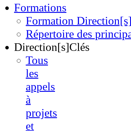
Formations
Formation Direction[s
Répertoire des princi
Direction[s]Clés
Tous
les
appels
à
projets
et