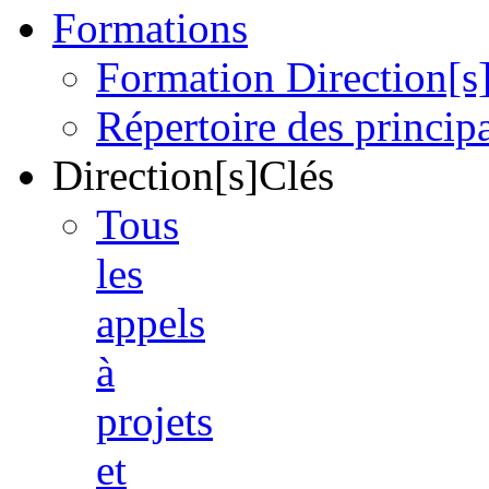
Formations
Formation Direction[s
Répertoire des princi
Direction[s]Clés
Tous
les
appels
à
projets
et