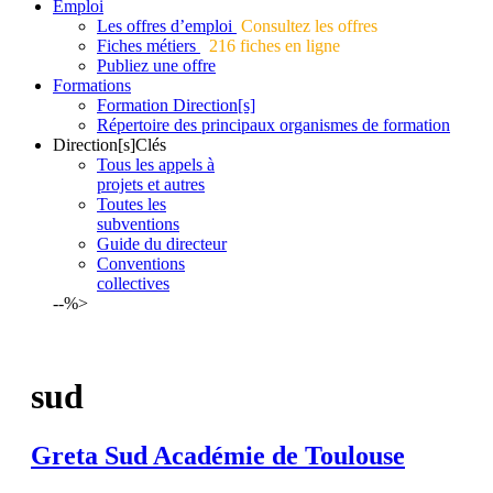
Emploi
Les offres d’emploi
Consultez les offres
Fiches métiers
216 fiches en ligne
Publiez une offre
Formations
Formation Direction[s]
Répertoire des principaux organismes de formation
Direction[s]Clés
Tous les appels à
projets et autres
Toutes les
subventions
Guide du directeur
Conventions
collectives
--%>
sud
Greta
Sud
Académie de Toulouse