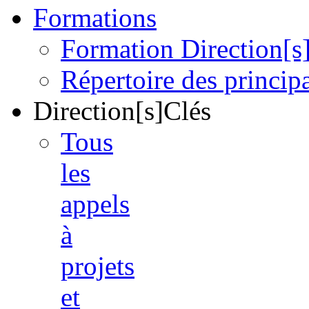
Formations
Formation Direction[s
Répertoire des princi
Direction[s]Clés
Tous
les
appels
à
projets
et