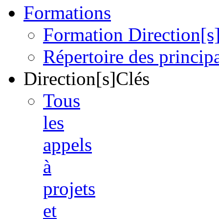
Formations
Formation Direction[s
Répertoire des princi
Direction[s]Clés
Tous
les
appels
à
projets
et