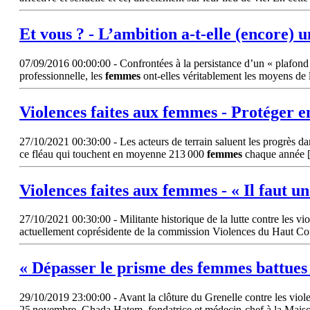
Et vous ? - L’ambition a-t-elle (encore) 
07/09/2016 00:00:00 - Confrontées à la persistance d’un « plafond d
professionnelle, les
femmes
ont-elles véritablement les moyens de l
Violences faites aux
femmes
- Protéger e
27/10/2021 00:30:00 - Les acteurs de terrain saluent les progrès dans
ce fléau qui touchent en moyenne 213 000
femmes
chaque année [
Violences faites aux
femmes
- « Il faut u
27/10/2021 00:30:00 - Militante historique de la lutte contre les vio
actuellement coprésidente de la commission Violences du Haut Cons
« Dépasser le prisme des
femmes
battues
29/10/2019 23:00:00 - Avant la clôture du Grenelle contre les viol
25 novembre, Ghada Hatem, fondatrice et médecin-chef à la Mais