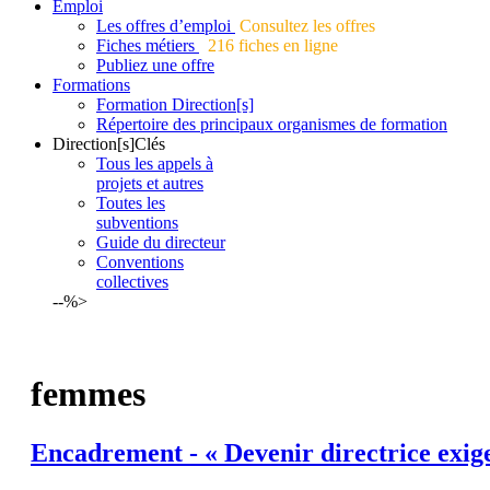
Emploi
Les offres d’emploi
Consultez les offres
Fiches métiers
216 fiches en ligne
Publiez une offre
Formations
Formation Direction[s]
Répertoire des principaux organismes de formation
Direction[s]Clés
Tous les appels à
projets et autres
Toutes les
subventions
Guide du directeur
Conventions
collectives
--%>
femmes
Encadrement - « Devenir directrice exige 