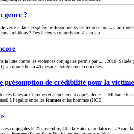
un genre ?
e verre » dans la sphère professionnelle, les femmes on......Confrontée
eurs ambitions ? Des facteurs culturels sont-ils en jeu
ncore
 la lutte contre les violences conjugales permis par ...... 2019. Saluée p
1] « a donné lieu à 46 mesures extrêmement concrètes
ne présomption de crédibilité pour la victime
lences faites aux femmes et actuellement coprésidente......Militante histo
eil à l’égalité entre les
femmes
et les hommes (HCE
 »
ences conjugales le 25 novembre, Ghada Hatem, fondatrice......Avant la 
on des
femmes
(Seine-Saint-Denis), invite pouvoirs publics