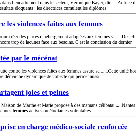
dans l’encadrement dans le secteur, Véronique Bayer, dir......Autrice d
résultats éloquents : les directrices cumulent les diplômes
re les violences faites aux
femmes
our créer des places d'hébergement adaptées aux femmes v...... Des eff
ncore trop de lacunes face aux besoins. C'est la conclusion du dernier
tée par le mécénat
tte contre les violences faites aux femmes assure sa ......Cette unité hos
 Une démarche dynamique de collecte qui permet aussi
rtagent joies et peines
 Maison de Marthe et Marie propose à des mamans célibatai......Nantes
 jeunes
femmes
actives ou étudiantes volontaires
 prise en charge médico-sociale renforcée