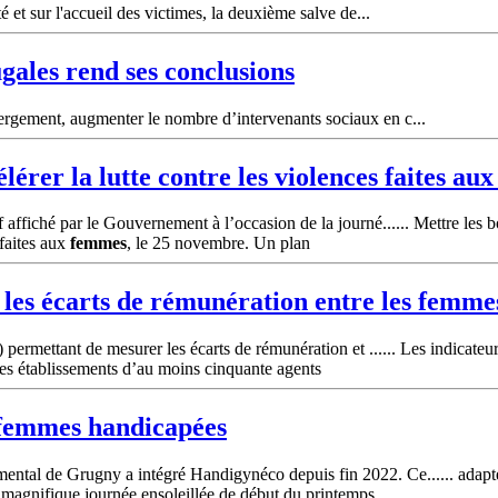
 et sur l'accueil des victimes, la deuxième salve de...
gales rend ses conclusions
ergement, augmenter le nombre d’intervenants sociaux en c...
rer la lutte contre les violences faites au
 affiché par le Gouvernement à l’occasion de la journé...... Mettre les 
 faites aux
femmes
, le 25 novembre. Un plan
 les écarts de rémunération entre les
femme
 permettant de mesurer les écarts de rémunération et ...... Les indicateur
es établissements d’au moins cinquante agents
femmes
handicapées
mental de Grugny a intégré Handigynéco depuis fin 2022. Ce...... adap
tte magnifique journée ensoleillée de début du printemps