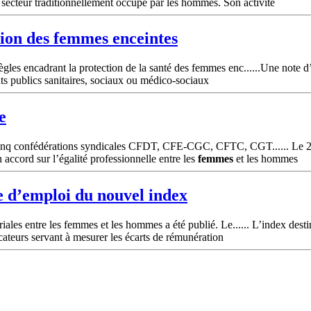
secteur traditionnellement occupé par les hommes. Son activité
ion des
femmes
enceintes
gles encadrant la protection de la santé des femmes enc......Une note d’i
nts publics sanitaires, sociaux ou médico-sociaux
e
 cinq confédérations syndicales CFDT, CFE-CGC, CFTC, CGT...... Le 20 a
rd sur l’égalité professionnelle entre les
femmes
et les hommes
 d’emploi du nouvel index
ales entre les femmes et les hommes a été publié. Le...... L’index destin
cateurs servant à mesurer les écarts de rémunération