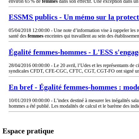
environ 65 % de
femmes
dans son effectif. Une exception dans un 
ESSMS publics - Un mémo sur la protect
05/04/2018 12:00:00 - Une note d’information vise à rappeler les rè
santé des
femmes
enceintes qui travaillent au sein des établisseme
Égalité
femmes
-hommes - L'ESS s'engag
28/04/2016 00:00:00 - Le 20 avril, l’Udes et les représentants de
syndicales CFDT, CFE-CGC, CFTC, CGT, CGT-FO ont signé un acco
En bref - Égalité
femmes
-hommes : mode
10/01/2019 00:00:00 - L’index destiné à mesurer les inégalités salari
hommes a été publié. Les modalités de calcul et le barème des indi
Espace pratique