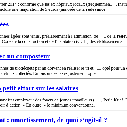
er 2014 : confirme que les ex-hôpitaux locaux (fréquemmen...... Inst
nclure une majoration de 5 euros (minorée de la
redevance
ées
nnes âgées sont tenus, préalablement à l’admission, de ...... de la
rede
Code de la construction et de l’habitation (CCH) ;les établissements
vec un composteur
s de biodéchets par an doivent en réaliser le tri et ...... opté pour un di
s détritus collectés. En raison des taxes justement, opter
petit effort sur les salaires
yndicat employeur des foyers de jeunes travailleurs (......, Perle Krief.
voir d’action. » En outre, « le minimum conventionnel
 : amortissement, de quoi s’agit-il ?