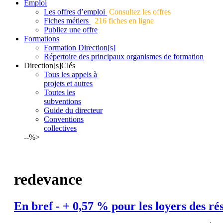
Emploi
Les offres d’emploi
Consultez les offres
Fiches métiers
216 fiches en ligne
Publiez une offre
Formations
Formation Direction[s]
Répertoire des principaux organismes de formation
Direction[s]Clés
Tous les appels à
projets et autres
Toutes les
subventions
Guide du directeur
Conventions
collectives
--%>
redevance
En bref - + 0,57 % pour les loyers des ré