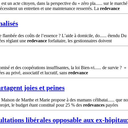
st un acte citoyen, dans la perspective du « zéro pla...... sur le marché
nécessitent un entretien et une maintenance resserrés. La
redevance
nalisés
flambée des coûts de l’essence ? L’aide à domicile, do...... étendu Du c
ées réglant une
redevance
forfaitaire, les gestionnaires doivent
misé et des coopérations insuffisantes, la loi Bien-vi...... de survie ? 
s au privé, associatif et lucratif, sans
redevance
tagent joies et peines
Maison de Marthe et Marie propose à des mamans célibatai...... que notre
projet, le budget étant constitué pour 25 % des
redevances
payées
ultations libérales opposable aux ex-hôpitau