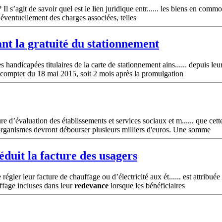
 Il s’agit de savoir quel est le lien juridique entr...... les biens en com
c éventuellement des charges associées, telles
ant la gratuité du stationnement
ndicapées titulaires de la carte de stationnement ains...... depuis leur 
 compter du 18 mai 2015, soit 2 mois après la promulgation
d’évaluation des établissements et services sociaux et m...... que cett
organismes devront débourser plusieurs milliers d'euros. Une somme
éduit la facture des usagers
gler leur facture de chauffage ou d’électricité aux ét...... est attribu
uffage incluses dans leur
redevance
lorsque les bénéficiaires