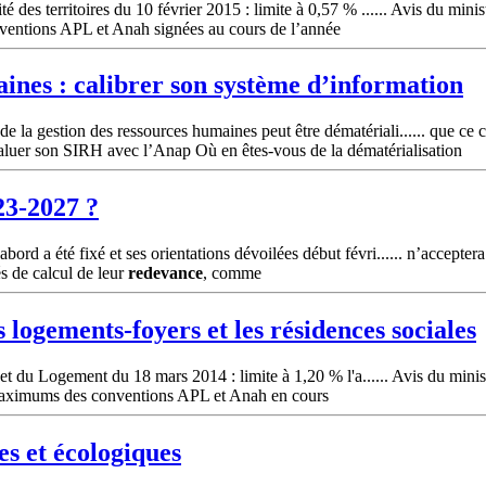
des territoires du 10 février 2015 : limite à 0,57 % ...... Avis du minis
ventions APL et Anah signées au cours de l’année
ines : calibrer son système d’information
la gestion des ressources humaines peut être dématériali...... que ce ch
aluer son SIRH avec l’Anap Où en êtes-vous de la dématérialisation
23-2027 ?
d a été fixé et ses orientations dévoilées début févri...... n’acceptera
tés de calcul de leur
redevance
, comme
 logements-foyers et les résidences sociales
 et du Logement du 18 mars 2014 : limite à 1,20 % l'a...... Avis du minis
ximums des conventions APL et Anah en cours
es et écologiques