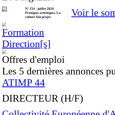
N°
254
-
juillet 2026
Voir le so
Pratiques artistiques. La
culture fait projet
Offres d'emploi
Les 5 dernières annonces pu
ATIMP 44
DIRECTEUR (H/F)
Collectivité Européenne d'