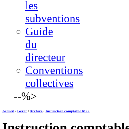
les
subventions
Guide
du
directeur
Conventions
collectives
--%>
Accueil
/
Gérer
/
Archive
/
Instruction comptable M22
Instruction comptab