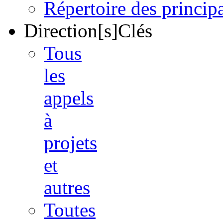
Répertoire des princi
Direction[s]Clés
Tous
les
appels
à
projets
et
autres
Toutes