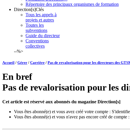
Répertoire des principaux organismes de formation
Direction[s]Clés
Tous les appels à
projets et autres
Toutes les
subventions
Guide du directeur
Conventions
collectives
--%>
Accueil
/
Gérer
/
Carrière
/
Pas de revalorisation pour les directeurs des GTS
En bref
Pas de revalorisation pour les 
Cet article est réservé aux abonnés du magazine Direction[s]
Vous êtes abonné(e) et vous avez créé votre compte :
S'identifie
Vous êtes abonné(e) et vous n'avez pas encore créé de compte 