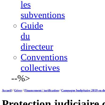
les
subventions
Guide
du
directeur
Conventions
collectives
--%>
Accueil
/
Gérer
/
Financement / tarification
/
Campagne budgétaire 2019 en de
Protection judiciaire 