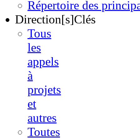
Répertoire des princi
Direction[s]Clés
Tous
les
appels
à
projets
et
autres
Toutes