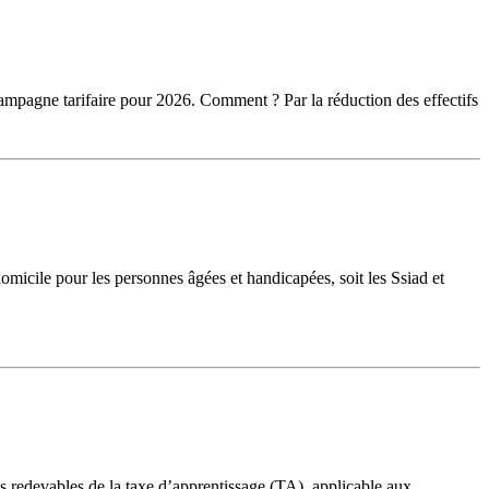
 campagne tarifaire pour 2026. Comment ? Par la réduction des effectifs
micile pour les personnes âgées et handicapées, soit les Ssiad et
ais redevables de la taxe d’apprentissage (TA), applicable aux