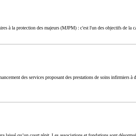
ires à la protection des majeurs (MJPM) : c'est l'un des objectifs de la
ancement des services proposant des prestations de soins infirmiers à do
aura laissé qu’un court répit. Les associations et fondations sont désorm