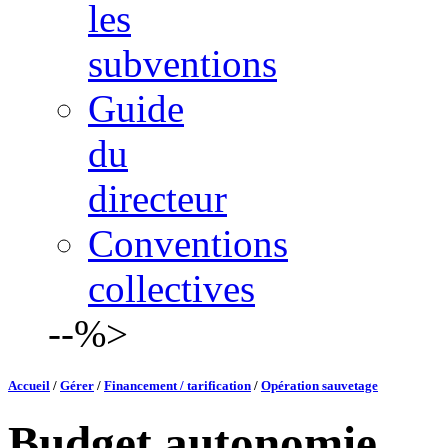
les
subventions
Guide
du
directeur
Conventions
collectives
--%>
Accueil
/
Gérer
/
Financement / tarification
/
Opération sauvetage
Budget autonomie