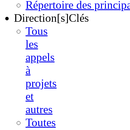
Répertoire des princi
Direction[s]Clés
Tous
les
appels
à
projets
et
autres
Toutes