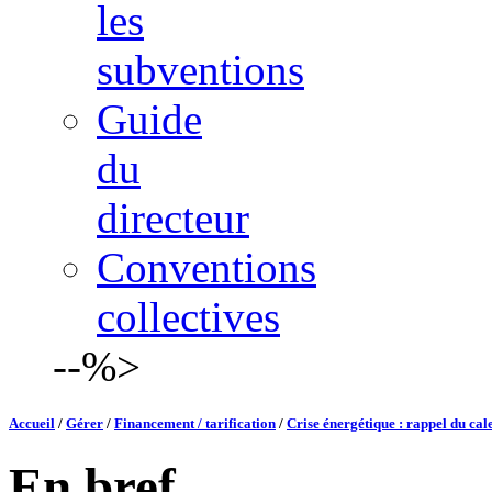
les
subventions
Guide
du
directeur
Conventions
collectives
--%>
Accueil
/
Gérer
/
Financement / tarification
/
Crise énergétique : rappel du cal
En bref