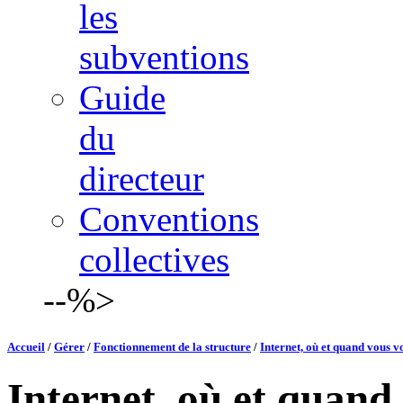
les
subventions
Guide
du
directeur
Conventions
collectives
--%>
Accueil
/
Gérer
/
Fonctionnement de la structure
/
Internet, où et quand vous v
Internet, où et quand