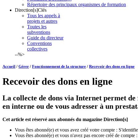
Répertoire des principaux organismes de formation
Direction[s]Clés
Tous les appels à
projets et autres
Toutes les
subventions
Guide du directeur
Conventions
collectives
--%>
Accueil
/
Gérer
/
Fonctionnement de la structure
/
Recevoir des dons en ligne
Recevoir des dons en ligne
La collecte de dons via Internet permet de 
en interne ou de vous adresser à un prestat
Cet article est réservé aux abonnés du magazine Direction[s]
Vous êtes abonné(e) et vous avez créé votre compte :
S'identifie
Vous êtes abonné(e) et vous n'avez pas encore créé de compte 