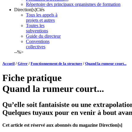
Répertoire des principaux organismes de formation
Direction[s]Clés
Tous les appels à
projets et autres
Toutes les
subventions
Guide du directeur
Conventions
collectives
--%>
Accueil
/
Gérer
/
Fonctionnement de la structure
/
Quand la rumeur court...
Fiche pratique
Quand la rumeur court...
Qu’elle soit fantaisiste ou une extrapolatio
Quelques tuyaux pour en venir à bout avant
Cet article est réservé aux abonnés du magazine Direction[s]