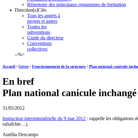
Répertoire des principaux organismes de formation
Direction[s]Clés
Tous les appels à
projets et autres
Toutes les
subventions
Guide du directeur
Conventions
collectives
--%>
Accueil
/
Gérer
/
Fonctionnement de la structure
/
Plan national canicule inch
En bref
Plan national canicule inchangé
31/05/2012
Instruction interministérielle du 9 mai 2012
: rappelle les obligations 
rafraîchie…).
Aurélia Descamps