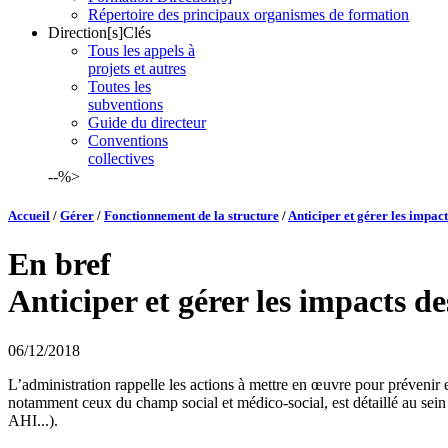
Répertoire des principaux organismes de formation
Direction[s]Clés
Tous les appels à
projets et autres
Toutes les
subventions
Guide du directeur
Conventions
collectives
--%>
Accueil
/
Gérer
/
Fonctionnement de la structure
/
Anticiper et gérer les impact
En bref
Anticiper et gérer les impacts de
06/12/2018
L’administration rappelle les actions à mettre en œuvre pour prévenir et 
notamment ceux du champ social et médico-social, est détaillé au sein 
AHI...).