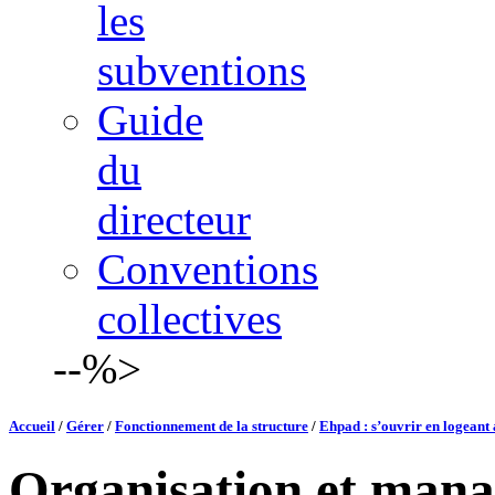
les
subventions
Guide
du
directeur
Conventions
collectives
--%>
Accueil
/
Gérer
/
Fonctionnement de la structure
/
Ehpad : s’ouvrir en logeant 
Organisation et man