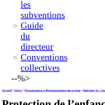
les
subventions
Guide
du
directeur
Conventions
collectives
--%>
Accueil
/
Gérer
/
Organisation et Réglementation du secteur
/
Anticiper le « jo
Protection de l’enfan