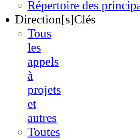
Répertoire des princi
Direction[s]Clés
Tous
les
appels
à
projets
et
autres
Toutes